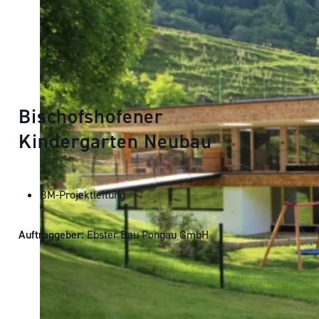
Bischofshofener
Kindergarten
Neubau
BM-Projektleitung
Auftraggeber:
Ebster Bau Pongau GmbH