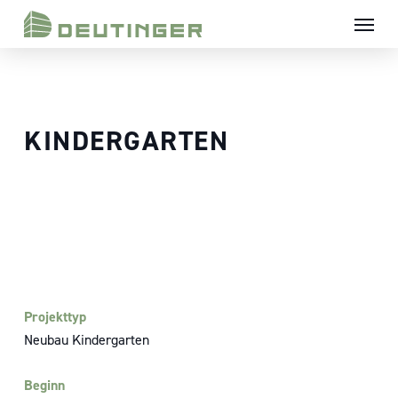
Skip
Menü
to
main
content
KINDERGARTEN
Projekttyp
Neubau Kindergarten
Beginn