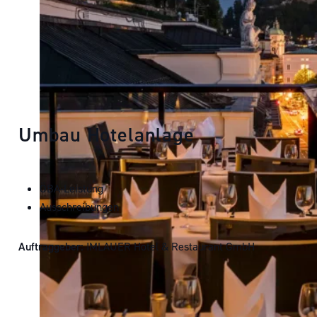
Copyright IMLAUER Günter Standl
Umbau
Hotelanlage
ÖBA-Leistung
Ausschreibungen
Auftraggeber:
IMLAUER Hotel & Restaurant GmbH