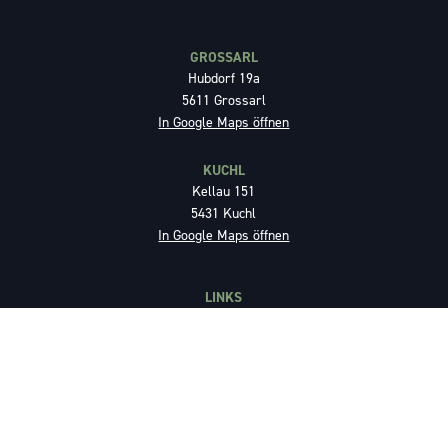
GROSSARL
Hubdorf 19a
5611 Grossarl
In Google Maps öffnen
KUCHL
Kellau 151
5431 Kuchl
In Google Maps öffnen
LINKS
Projektentwicklung
Baumanagement
Generalunternehmer
Immobilien
Impressum