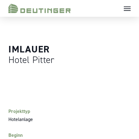
Skip
Menü
to
main
content
IMLAUER
Hotel Pitter
Projekttyp
Hotelanlage
Beginn