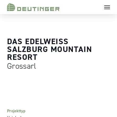
Skip
Menü
to
main
content
DAS EDELWEISS
SALZBURG MOUNTAIN
RESORT
Grossarl
Projekttyp